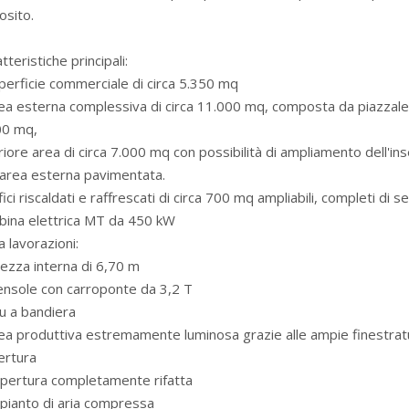
osito.
tteristiche principali:
perficie commerciale di circa 5.350 mq
ea esterna complessiva di circa 11.000 mq, composta da piazzale 
00 mq,
riore area di circa 7.000 mq con possibilità di ampliamento dell'i
'area esterna pavimentata.
fici riscaldati e raffrescati di circa 700 mq ampliabili, completi di 
bina elettrica MT da 450 kW
 lavorazioni:
tezza interna di 6,70 m
ensole con carroponte da 3,2 T
u a bandiera
ea produttiva estremamente luminosa grazie alle ampie finestratur
ertura
opertura completamente rifatta
pianto di aria compressa