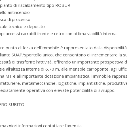
mpianto di riscaldamento tipo ROBUR
ello antincendio
sca di processo
cale tecnico e deposito
pi accessi carrabili fronte e retro con ottima viabilità interna
ero punto di forza dell'immobile è rappresentato dalla disponibilit
ante SUAP/sportello unico, che consentono di incrementare la sup
ssità di trasferire l'attività, offrendo un'importante prospettiva di
ie all'altezza interna di 6,70 m, alle mensole carroponte, agli uffi
na MT e all'importante dotazione impiantistica, l'immobile rappre
fatturiere, metalmeccaniche, logistiche, impiantistiche, produttiv
diatamente operativa con elevate potenzialità di sviluppo.
ERO SUBITO
maggiori informazioni contattare l'agenzia: