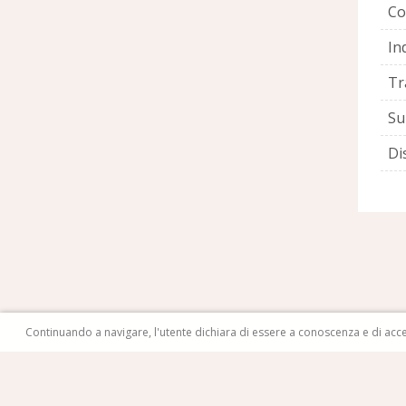
Co
Ind
Tr
Su
Di
Continuando a navigare, l'utente dichiara di essere a conoscenza e di accetta
Copyright © 2021 TERSTUDIO di Panza Mauro - ditta 
P.IVA 04523100164 - R.E.A. BG-469623