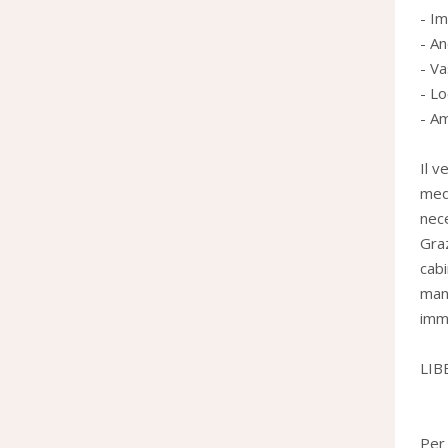
- I
- An
- Va
- Lo
- Am
Il v
medi
nece
Graz
cabi
mani
imme
LIB
Per 