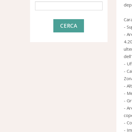
dep
Cara
CERCA
- Su
- Ar
4.2
ulte
dell
- Uf
- Ca
Zona
- Al
- M
- Gr
- Ar
cop
- C
- Im