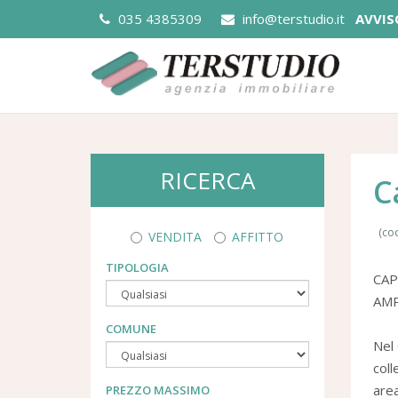
035 4385309
info@terstudio.it
AVVIS
RICERCA
C
(cod
VENDITA
AFFITTO
TIPOLOGIA
CAP
AMP
COMUNE
Nel 
col
area
PREZZO MASSIMO